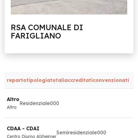
RSA COMUNALE DI
FARIGLIANO
reparto
tipologia
totali
accreditati
convenzionati
Altro
Residenziale
0
0
0
Altro
CDAA - CDAI
Semiresidenziale
0
0
0
Centro Diurno Alzheimer